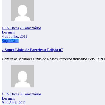
CSN Dicas
2 Comentários
Ler mais
4 de Junho, 2011
Super Link
» Super Links de Parceiros: Edição 07
Confira os Melhores Links de Nossos Parceiros indicados Pelo CSN 
CSN Dicas
0 Comentários
Ler mais
9 de Abril, 2011