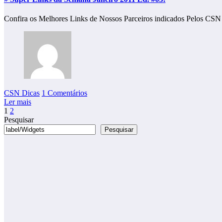
Confira os Melhores Links de Nossos Parceiros indicados Pelos CSN
CSN Dicas
1 Comentários
Ler mais
Paginação
1
2
Pesquisar
dos
Pesquisar
conteúdos