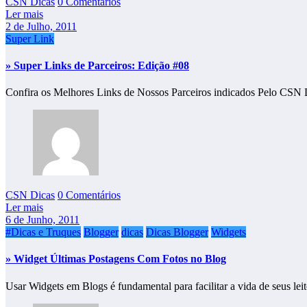
CSN Dicas
0 Comentários
Ler mais
2 de Julho, 2011
Super Link
» Super Links de Parceiros: Edição #08
Confira os Melhores Links de Nossos Parceiros indicados Pelo CSN 
CSN Dicas
0 Comentários
Ler mais
6 de Junho, 2011
#Dicas e Truques
Blogger
dicas
Dicas Blogger
Widgets
» Widget Últimas Postagens Com Fotos no Blog
Usar Widgets em Blogs é fundamental para facilitar a vida de seus le